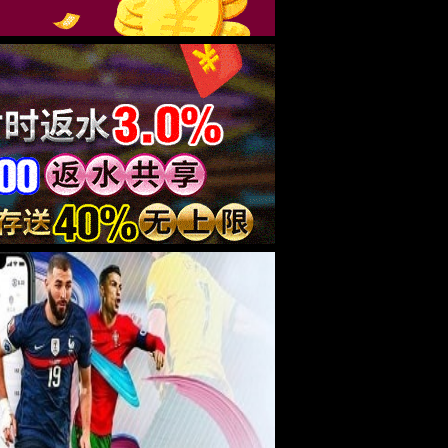
基地山东省，产品已覆盖全球100余个国家和地