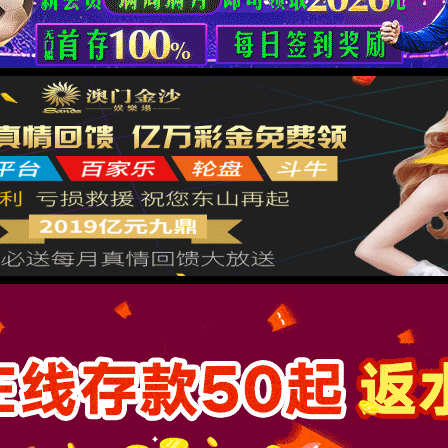
售后服务
良的售前、售中、售后服务团队，为客户提供磁悬浮节能技术装
查看更多