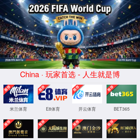
绿茵NBA直播_高清免费在线观
看平台
EN
客服电话：176-1673-8512 / 400-800-8605 预
约参访：0536-7519229
影像中心
您所在的位置：
网站首页
-
媒体中心
-
影像中心
科普园地
公司要闻